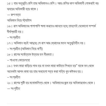
১৫। যার অনুভূতি বেশি তার অভিমানও বেশি। আর বেশির ভাগ অভিমানী লোকরাই বড়
হৃদয়ের অধিকারী হয়ে থাকে।
— রুপ দত্ত
অভিমান নিয়ে স্ট্যাটাস
১৬। রাগ অভিমানের পাশাপাশি ক্ষমা করতেও জানতে হবে; তাহলেই যেকোনো সম্পর্ক
দীর্ঘস্থায়ী হয়।
– সংগ্রহীত
১৭। অভিমান বড়ই আদুরে; সে রাগ আর ক্রোধের মতন অনুভূতিহীন নয়।
– সংগ্রহীত (অভিমান নিয়ে বাণী)
১৮। রাগের সর্বোত্তম উত্তর হল নীরবতা।
– পাওলো কোয়েলহো
১৯। যখন মায়া বাড়িয়ে লাভ হয় না তখন মায়া কাটাতে শিখতে হয়” যাকে মন থেকে
অনেকটা আপন ভাবা হয় তার অবহেলা সহ্য করা সত্যি খুব কষ্টকর হয়।
– সংগ্রহীত
২০। রাগের সৃষ্টি হয় মনোমালিন্য থেকে। অভিমানের জন্ম হয় অধিকারবোধ থেকে।
— সংগৃহীত