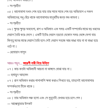
– সংগ্রহীত
০৫। ভালোবাসা যখন শেষ হয়ে যায় তার সাথে সাথে শেষ হয় অভিযোগ ও সকল
অভিমানের; শুধু বেঁচে থাকে ভালোবাসার মানুষটির জন্য শুভ কামনা।
– সংগ্রহীত
০৬। ক্ষুদ্র ক্ষুদ্র অবহেলা, রাগ ও অভিমান এক সময় একটি সম্পর্কের মাঝে বড় ধরনের
দেয়াল তৈরি করে ফেলে। একটি ইটের দেয়াল হয়তো যেকোন সময় ভেঙ্গে ফেলা যায়
কিন্তু মনের মাঝে দেয়াল তৈরি হলে সেই দেয়াল সহজে আর ভাঙা যায় না বা ভাঙা হয়ে
ওঠে না।
– রেদোয়ান মাসুদ
আরও পড়ুন…
বহুরূপী নারী নিয়ে উক্তি
০৭। কাচ কতটা অভিমানী আয়না না ভাঙ্গলে বোঝা যায় না।
— হুমায়ুন আহমেদ
০৭। রাগ অভিমান করার পাশাপাশি ক্ষমা করাও শিখতে হয়, তাহলেই ভালোবাসার
সম্পর্কগুলো টিকে থাকে।
– সংগ্রহীত
০৮। তার অভিমান শুরু হলো এবং সে মুহূর্তেই বেখবর হয়ে চলে গেল।
— আলেক্সান্ডার উলকট