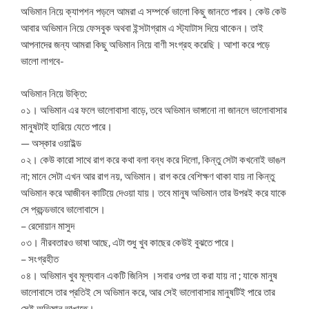
অভিমান নিয়ে ক্যাপশন পড়লে আমরা এ সম্পর্কে ভালো কিছু জানতে পারব। কেউ কেউ
আবার অভিমান নিয়ে ফেসবুক অথবা ইন্সটাগ্রাম এ স্ট্যাটাস দিয়ে থাকেন। তাই
আপনাদের জন্য আমরা কিছু অভিমান নিয়ে বাণী সংগ্রহ করেছি। আশা করে পড়ে
ভালো লাগবে-
অভিমান নিয়ে উক্তি:
০১। অভিমান এর ফলে ভালোবাসা বাড়ে, তবে অভিমান ভাঙ্গানো না জানলে ভালোবাসার
মানুষটাই হারিয়ে যেতে পারে।
— অস্কার ওয়াইল্ড
০২। কেউ কারো সাথে রাগ করে কথা বলা বন্ধ করে দিলো, কিন্তু সেটা কখনোই ভাঙল
না; মানে সেটা এখন আর রাগ নয়, অভিমান। রাগ করে বেশিক্ষণ থাকা যায় না কিন্তু
অভিমান করে আজীবন কাটিয়ে দেওয়া যায়। তবে মানুষ অভিমান তার উপরই করে যাকে
সে প্রচন্ডভাবে ভালোবাসে।
– রেদোয়ান মাসুদ
০৩। নীরবতারও ভাষা আছে, এটা শুধু খুব কাছের কেউই বুঝতে পারে।
– সংগ্রহীত
০৪। অভিমান খুব মূল্যবান একটি জিনিস ।সবার ওপর তা করা যায় না ; যাকে মানুষ
ভালোবাসে তার প্রতিই সে অভিমান করে, আর সেই ভালোবাসার মানুষটিই পারে তার
সেই অভিমান ভাঙাতে।