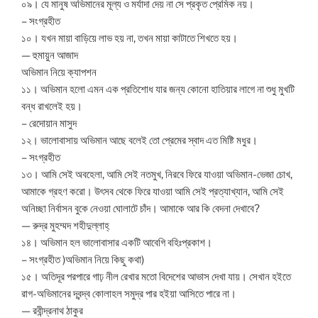
০৯। যে মানুষ অভিমানের মূল্য ও মর্যাদা দেয় না সে প্রকৃত প্রেমিক নয়।
– সংগ্রহীত
১০। যখন মায়া বাড়িয়ে লাভ হয় না, তখন মায়া কাটাতে শিখতে হয়।
— হুমায়ুন আজাদ
অভিমান নিয়ে ক্যাপশন
১১। অভিমান হলো এমন এক প্রতিশোধ যার জন্য কোনো হাতিয়ার লাগে না শুধু মুখটি
বন্ধ রাখলেই হয়।
– রেদোয়ান মাসুদ
১২। ভালোবাসায় অভিমান আছে বলেই তো প্রেমের স্বাদ এত মিষ্টি মধুর।
– সংগ্রহীত
১৩। আমি সেই অবহেলা, আমি সেই নতমুখ, নিরবে ফিরে যাওয়া অভিমান-ভেজা চোখ,
আমাকে গ্রহণ করো। উৎসব থেকে ফিরে যাওয়া আমি সেই প্রত্যাখ্যান, আমি সেই
অনিচ্ছা নির্বাসন বুকে নেওয়া ঘোলাটে চাঁদ। আমাকে আর কি বেদনা দেখাবে?
— রুদ্র মুহম্মদ শহীদুল্লাহ্
১৪। অভিমান হল ভালোবাসার একটি আবেগি বহিঃপ্রকাশ।
– সংগ্রহীত )অভিমান নিয়ে কিছু কথা)
১৫। অতিদূর পরপারে গাঢ় নীল রেখার মতো বিদেশের আভাস দেখা যায়। সেখান হইতে
রাগ-অভিমানের দ্বন্দ্ব কোলাহল সমুদ্র পার হইয়া আসিতে পারে না।
— রবীন্দ্রনাথ ঠাকুর