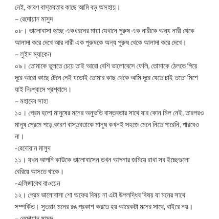
নেই, কারণ বাস্তবতার কাছে আমি বড় অসহায়।
– রেদোয়ান মাসুদ
০৮। ভালোবাসা হচ্ছে একধরনের মায়া যেখানে পুরুষ এক নারীকে অন্য নারী থেকে
আলাদা করে দেখে আর নারী এক পুরুষকে অন্য পুরুষ থেকে আলাদা করে দেখে।
– লুইস ম্যাকেন
০৯। তোমাকে ভুলতে চেয়ে তাই আরো বেশি ভালোবেসে ফেলি, তোমাকে ঠেলতে গিয়ে
দূরে আরো কাছে টেনে নেই যতোই তোমার কাছ থেকে আমি দূরে যেতে চাই ততো মিশে
যাই নিঃশ্বাসে প্রশ্বাসে।
– মহাদেব সাহা
১০। প্রেম হলো মানুষের মনের অনুভতি বাস্তবতার সাথে যার কোন মিল নেই, তারপরও
মানুষ প্রেমে পড়ে,কারণ বাস্তবতাকে মানুষ কখনই সহজে মেনে নিতে পারেনি, পারবেও
না।
-রেদোয়ান মাসুদ
১১। যখন আপনি কাউকে ভালোবাসেন তখন আপনার জমিয়ে রাখা সব ইচ্ছেগুলো
বেরিয়ে আসতে থাকে।
-এলিজাবেথ বাওয়েন
১২। প্রেম ভালোবাসা শো অফের বিষয় না এটা উপলদ্ধির বিষয় যা মনের সাথে
সম্পর্কিত। সুতরাং মনের রঙ প্রকাশ করতে হয় আরেকটা মনের সাথে, বাইরে নয়।
– রেদোয়ান মাসুদ