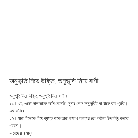
অনুভূতি নিয়ে উক্তি, অনুভূতি নিয়ে বাণী
অনুভূতি নিয়ে উক্তি, অনুভূতি নিয়ে বাণী ঃ
০১। ওহ, এতো ভাল তাকে আমি বেসেছি , ঘৃনার কোন অনুভূতিই না থাকে তার প্রতি।
-জাঁ রাসিন
০২। যারা নিজেকে নিয়ে ব্যস্ত থাকে তারা কখনও অন্যের দুঃখ কষ্টকে উপলদ্ধি করতে
পারেনা।
– রেদোয়ান মাসুদ