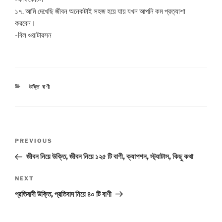
১৭. আমি দেখেছি জীবন অনেকটাই সহজ হয়ে যায় যখন আপনি কম প্রত্যাশা
করবেন।
-বিল ওয়াটারসন
CATEGORIES
উক্তি বাণী
Post
Previous
PREVIOUS
navigation
Post
জীবন নিয়ে উক্তি, জীবন নিয়ে ১২৫ টি বাণী, ক্যাপশন, স্ট্যাটাস, কিছু কথা
Next
NEXT
Post
প্রতিবাদী উক্তি, প্রতিবাদ নিয়ে ৪০ টি বাণী