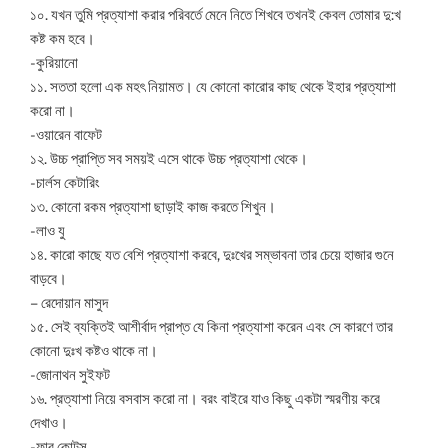
১০. যখন তুমি প্রত্যাশা করার পরিবর্তে মেনে নিতে শিখবে তখনই কেবল তোমার দু:খ
কষ্ট কম হবে।
-কুরিয়ানো
১১. সততা হলো এক মহৎ নিয়ামত। যে কোনো কারোর কাছ থেকে ইহার প্রত্যাশা
করো না।
-ওয়ারেন বাফেট
১২. উচ্চ প্রাপ্তি সব সময়ই এসে থাকে উচ্চ প্রত্যাশা থেকে।
-চার্লস কেটারিং
১৩. কোনো রকম প্রত্যাশা ছাড়াই কাজ করতে শিখুন।
-লাও যু
১৪. কারো কাছে যত বেশি প্রত্যাশা করবে, দুঃখের সম্ভাবনা তার চেয়ে হাজার গুনে
বাড়বে।
– রেদোয়ান মাসুদ
১৫. সেই ব্যক্তিই আশীর্বাদ প্রাপ্ত যে কিনা প্রত্যাশা করেন এবং সে কারণে তার
কোনো দুঃখ কষ্টও থাকে না।
-জোনাথন সুইফট
১৬. প্রত্যাশা নিয়ে বসবাস করো না। বরং বাইরে যাও কিছু একটা স্মরণীয় করে
দেখাও।
-ফাব কোটস