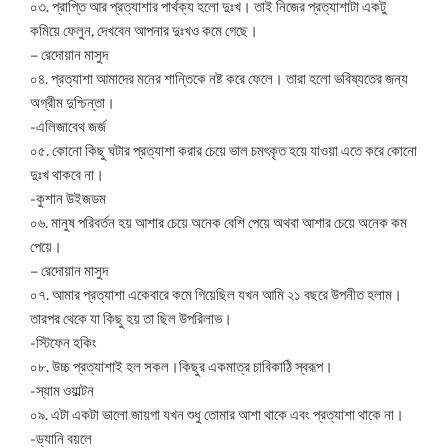
০৩. প্রাপ্তি আর প্রত্যাশার পার্থক্য হলো দুঃখ। তাই নিজের প্রত্যাশাটা একটু
কমিয়ে ফেলুন, দেখবেন আপনার দুঃখও কমে গেছে।
– রেদোয়ান মাসুদ
০৪. প্রত্যাশা আমাদের মনের শান্তিকে নষ্ট করে ফেলে। তারা হলো ভবিষ্যতের জন্য
অগ্রীম দুশ্চিন্তা।
-এলিজাবেথ জর্জ
০৫. কোনো কিছু ঘটার প্রত্যাশা করার চেয়ে ভাল চমৎকৃত হয়ে যাওয়া এতে করে কোনো
দুঃখ থাকবে না।
-কুশান উইজডম
০৬. মানুষ পরিবর্তন হয় আশার চেয়ে অনেক বেশি পেয়ে অথবা আশার চেয়ে অনেক কম
পেয়ে।
– রেদোয়ান মাসুদ
০৭. আমার প্রত্যাশা একেবারে কমে গিয়েছিল যখন আমি ২১ বছরে উপনীত হলাম।
তারপর থেকে যা কিছু হয় তা ছিল উপরিলাভ।
-স্টিফেন হকিং
০৮. উচ্চ প্রত্যাশাই হল সকল।কিছুর একমাত্র চাবিকাঠি স্বরূপ।
-স্যাম ওয়াল্টন
০৯. এটা একটা ভালো জায়গা যখন শুধু তোমার আশা থাকে এবং প্রত্যাশা থাকে না।
-ড্যানি বয়লে