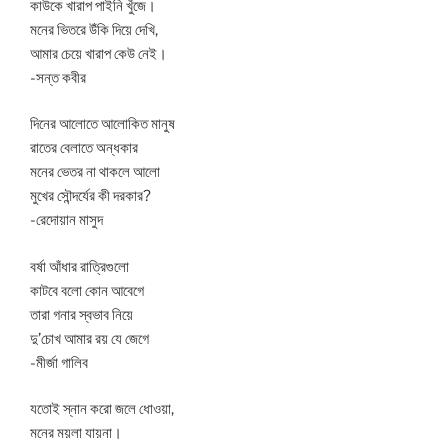
কাউকে খারাপ পাইনি খুঁজে।
মনের ভিতরে উঁকি দিয়ে দেখি,
আমার চেয়ে খারাপ কেউ নেই।
-সন্ত কবীর
দিনের আলোতে আলোকিত মানুষ
রাতের বেলাতে অন্ধকার
মনের ভেতর না থাকলে আলো
মুখের সৌন্দর্যের কী দরকার?
-রেদোয়ান মাসুদ
বর্ষা আঁধার রাত্রিগুলো
কাটবে বলো কোন আবেগে
তারা গনার স্বভাব নিয়ে
দু’চোখ আমার রয় যে জেগে
-মীর্জা গালিব
যতোই স্নান করো জলে ধোওয়া,
মনের ময়লা যায়না।