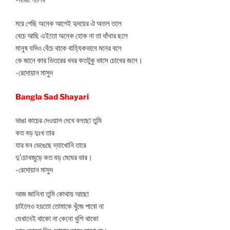
মরে গেছি অনেক আগেই হৃদয়ের ঐ অতল তলে
বেচে আছি এইতো অনেক হোক না তা ধাঁধার ছলে
মানুষ যদিও বেঁচে থাকে বাহ্যিকভাবে মনের বলে
কে জানে কার ভিতরের খবর কতটুকু ভাসে চোখের জলে।
-রেদোয়ান মাসুদ
Bangla Sad Shayari
ভাঙা কাচের দেওয়াল দেখে বলছো তুমি
কত বড় দুঃখ তার
যার মন ভেঙেছে দ্যাখোনি তারে
দু’চোখজুড়ে কত বড় মেঘের ভার।
-রেদোয়ান মাসুদ
আজ জানিনা তুমি কোথায় আছো
চাইলেও হয়তো তোমাকে খুঁজে পাবো না
যেখানেই থাকো না কেনো খুশি থাকো