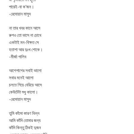
পারেই-বা ক’জন।
-রেদোয়ান মাসুদ
না তার খবর কানে আসে
রুপও তো ভাসে না চোখে
একটাই মন-বিক্ষত সে
হতাশা আর দুঃখ শোকে।
-মীর্জা গালিব
আশেপাশের সবাই ভালো
সবার মনেই আলো
চলতে গিয়ে বেরিয়ে আসে
কেউটেটা শুধু কালো।
-রেদোয়ান মাসুদ
তুমি কাঁদো কারণ ভিন্ন
আমি কাঁদি তোমার জন্য
কাঁদি কিন্তু ঠিকই দুজন