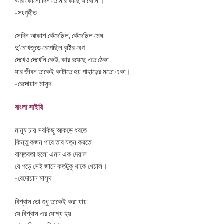
আর কোনো দিন তোমার কাছে যাবো না।
-সংগৃহীত
সেদিন আকাশ কেঁদেছিল, কেঁদেছিল মেঘ
দু’চোখজুড়ে চেপেছিল বৃষ্টির বেগ
দেখেও দেখেনি কেউ, কার রয়েছে এত ঠেকা
যার জীবন তাকেই কাটাতে হয় পাহাড়ের মতো একা।
-রেদোয়ান মাসুদ
বাংলা সাইরি
মানুষ চায় সবকিছু আকড়ে ধরতে
কিন্তু কজন পারে তার যত্ন করতে
বাস্তবতা হলো এমন এক দেয়াল
যে পড়ে সেই জানে কতটুকু থাকে খেয়াল।
-রেদোয়ান মাসুদ
বিশ্বাস তো শুধু তাকেই করা যায়
যে বিশ্বাস এর যোগ্য হয়