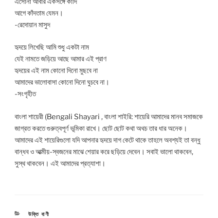
এসোনা আবার একসঙ্গে কাঁদি
আগে কাঁদতাম যেমন।
-রেদোয়ান মাসুদ
হৃদয়ে লিখেছি আমি শুধু একটা নাম
যেই নামতে জড়িয়ে আছে আমার এই প্রাণ
হৃদয়ের এই নাম কোনো দিনো মুছবে না
আমাদের ভালোবাসা কোনো দিনো ঘুচবে না।
-সংগৃহীত
বাংলা শায়েরী (Bengali Shayari , বাংলা শাইরি: শায়েরি আমাদের মানব সমাজকে
জাগ্রত করতে গুরুত্বপূর্ণ ভূমিকা রাখে। ছোট ছোট কথা অথচ তার ধার অনেক।
আমাদের এই শায়েরিগুলো যদি আপনার হৃদয়ে দাগ কেটে থাকে তাহলে অবশ্যই তা বন্ধু
বান্ধব ও আত্মীয়-স্বজনের মাঝে শেয়ার করে ছড়িয়ে দেবেন। সবাই ভালো থাকবেন,
সুস্থ থাকবেন। এই আমাদের প্রত্যাশা।
CATEGORIES
উক্তি বাণী