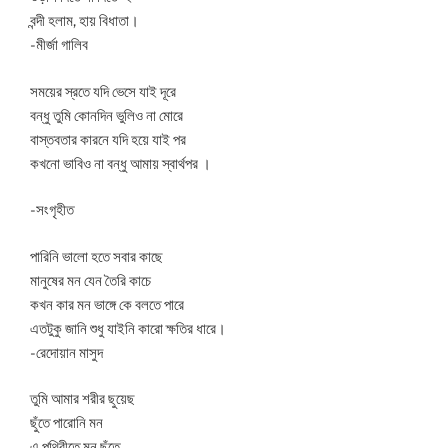
বন্দী হলাম, হায় বিধাতা।
-মীর্জা গালিব
সময়ের স্রতে যদি ভেসে যাই দূরে
বন্ধু তুমি কোনদিন ভুলিও না মোরে
বাস্তবতার কারনে যদি হয়ে যাই পর
কখনো ভাবিও না বন্ধু আমায় স্বার্থপর ।
-সংগৃহীত
পারিনি ভালো হতে সবার কাছে
মানুষের মন যেন তৈরি কাচে
কখন কার মন ভাঙ্গে কে বলতে পারে
এতটুকু জানি শুধু যাইনি কারো ক্ষতির ধারে।
-রেদোয়ান মাসুদ
তুমি আমার শরীর ছুয়েছ
ছুঁতে পারোনি মন
এ পৃথিবীতে মন ছুঁতে