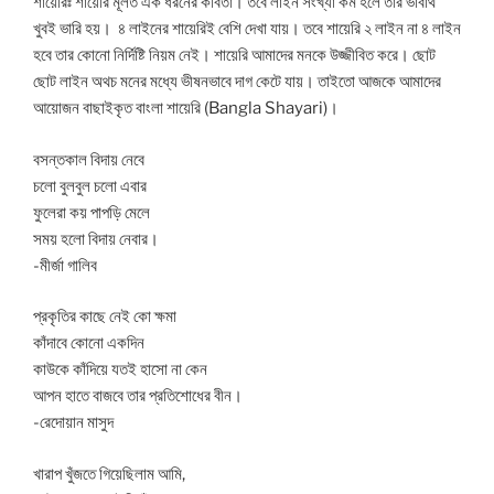
শায়েরিঃ শায়েরি মূলত এক ধরনের কবিতা। তবে লাইন সংখ্যা কম হলে তার ভাবার্থ
খুবই ভারি হয়। ৪ লাইনের শায়েরিই বেশি দেখা যায়। তবে শায়েরি ২ লাইন না ৪ লাইন
হবে তার কোনো নির্দিষ্টি নিয়ম নেই। শায়েরি আমাদের মনকে উজ্জীবিত করে। ছোট
ছোট লাইন অথচ মনের মধ্যে ভীষনভাবে দাগ কেটে যায়। তাইতো আজকে আমাদের
আয়োজন বাছাইকৃত বাংলা শায়েরি (Bangla Shayari)।
বসন্তকাল বিদায় নেবে
চলো বুলবুল চলো এবার
ফুলেরা কয় পাপড়ি মেলে
সময় হলো বিদায় নেবার।
-মীর্জা গালিব
প্রকৃতির কাছে নেই কো ক্ষমা
কাঁদাবে কোনো একদিন
কাউকে কাঁদিয়ে যতই হাসো না কেন
আপন হাতে বাজবে তার প্রতিশোধের বীন।
-রেদোয়ান মাসুদ
খারাপ খুঁজতে গিয়েছিলাম আমি,