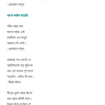
-রেদোয়ান মাসুদ
বাংলা কষ্টের শায়েরি
নদীর আছে জল
জলের আছে ঢেউ
চারদিকে এত মানুষ
আমার নেই কেউ।
-রেদোয়ান মাসুদ
হাজারো শখ এমনই যে
প্রতিটাতেই যায় বুঝি দম
সাধ তো অনেক পূর্ণ হলো
অপূর্ণতা- সেটাও কি কম।
-মীর্জা গালিব
নীড়ের খুবই কাছে ছিলো
ধরা পড়ার ফাঁদটি পাতা।
উড়াল দিতে না দিতে-ই