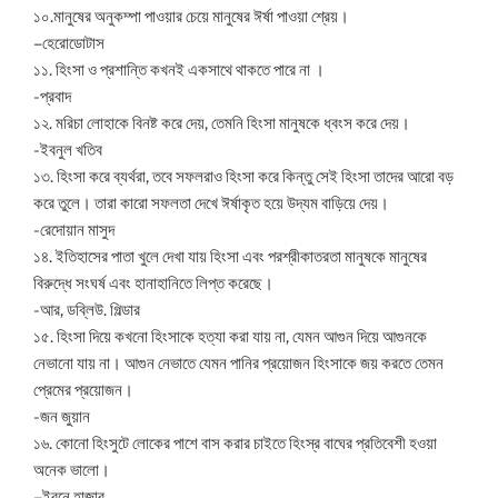
১০.মানুষের অনুকম্পা পাওয়ার চেয়ে মানুষের ঈর্ষা পাওয়া শ্রেয়।
–হেরোডোটাস
১১. হিংসা ও প্রশান্তি কখনই একসাথে থাকতে পারে না ।
-প্রবাদ
১২. মরিচা লোহাকে বিনষ্ট করে দেয়, তেমনি হিংসা মানুষকে ধ্বংস করে দেয়।
-ইবনুল খতিব
১৩. হিংসা করে ব্যর্থরা, তবে সফলরাও হিংসা করে কিন্তু সেই হিংসা তাদের আরো বড়
করে তুলে। তারা কারো সফলতা দেখে ঈর্ষাকৃত হয়ে উদ্যম বাড়িয়ে দেয়।
-রেদোয়ান মাসুদ
১৪. ইতিহাসের পাতা খুলে দেখা যায় হিংসা এবং পরশ্রীকাতরতা মানুষকে মানুষের
বিরুদ্ধে সংঘর্ষ এবং হানাহানিতে লিপ্ত করেছে।
-আর, ডব্লিউ. গিল্ডার
১৫. হিংসা দিয়ে কখনো হিংসাকে হত্যা করা যায় না, যেমন আগুন দিয়ে আগুনকে
নেভানো যায় না। আগুন নেভাতে যেমন পানির প্রয়োজন হিংসাকে জয় করতে তেমন
প্রেমের প্রয়ােজন।
-জন জুয়ান
১৬. কোনো হিংসুটে লোকের পাশে বাস করার চাইতে হিংস্র বাঘের প্রতিবেশী হওয়া
অনেক ভালো।
–ইবনে হাজার