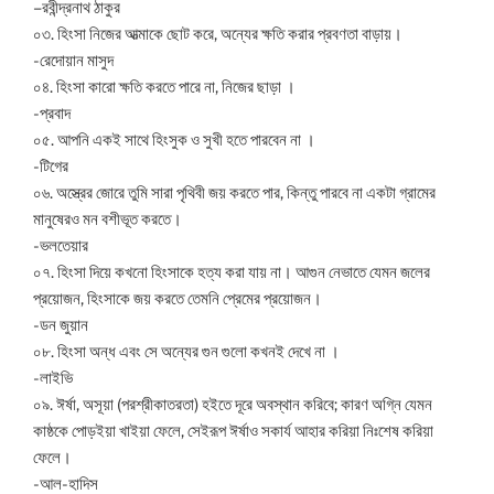
–রবীন্দ্রনাথ ঠাকুর
০৩. হিংসা নিজের আত্মাকে ছোট করে, অন্যের ক্ষতি করার প্রবণতা বাড়ায়।
-রেদোয়ান মাসুদ
০৪. হিংসা কারো ক্ষতি করতে পারে না, নিজের ছাড়া ।
-প্রবাদ
০৫. আপনি একই সাথে হিংসুক ও সুখী হতে পারবেন না ।
-টিগের
০৬. অস্ত্রের জোরে তুমি সারা পৃথিবী জয় করতে পার, কিন্তু পারবে না একটা গ্রামের
মানুষেরও মন বশীভূত করতে।
-ভলতেয়ার
০৭. হিংসা দিয়ে কখনো হিংসাকে হত্য করা যায় না। আগুন নেভাতে যেমন জলের
প্রয়োজন, হিংসাকে জয় করতে তেমনি প্রেমের প্রয়োজন।
-ডন জুয়ান
০৮. হিংসা অন্ধ এবং সে অন্যের গুন গুলো কখনই দেখে না ।
-লাইভি
০৯. ঈর্ষা, অসূয়া (পরশ্রীকাতরতা) হইতে দূরে অবস্থান করিবে; কারণ অগ্নি যেমন
কাষ্ঠকে পোড়ইয়া খাইয়া ফেলে, সেইরূপ ঈর্ষাও সকার্য আহার করিয়া নিঃশেষ করিয়া
ফেলে।
-আল-হাদিস