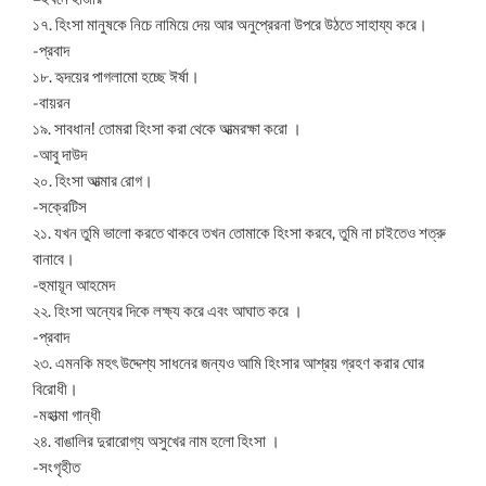
১৭. হিংসা মানুষকে নিচে নামিয়ে দেয় আর অনুপ্রেরনা উপরে উঠতে সাহায্য করে।
-প্রবাদ
১৮. হৃদয়ের পাগলামো হচ্ছে ঈর্ষা।
-বায়রন
১৯. সাবধান! তোমরা হিংসা করা থেকে আত্মরক্ষা করো ।
-আবু দাউদ
২০. হিংসা আত্মার রোগ।
-সক্রেটিস
২১. যখন তুমি ভালো করতে থাকবে তখন তোমাকে হিংসা করবে, তুমি না চাইতেও শত্রু
বানাবে।
-হুমায়ূন আহমেদ
২২. হিংসা অন্যের দিকে লক্ষ্য করে এবং আঘাত করে ।
-প্রবাদ
২৩. এমনকি মহৎ উদ্দেশ্য সাধনের জন্যও আমি হিংসার আশ্রয় গ্রহণ করার ঘোর
বিরোধী।
-মহাত্মা গান্ধী
২৪. বাঙালির দুরারোগ্য অসুখের নাম হলো হিংসা ।
-সংগৃহীত