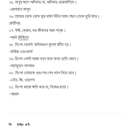
২৫. মানুষ জলে আটকায় না, আটকায় চোরাবালিতে।
-রেদোয়ান মাসুদ
২৬. তাদেরে থেকে থেকে দূরে থাকা উচিত যারা পেছন তেকে ছুরি মারে।
কৌটিল্য
২৭. ঈর্ষা, ক্রোধ, ভয় জীবনের পরম শত্রু।
-স্কট (
উক্তি
)
২৮. হিংসা থেকেই অধিকাঙশ কুৎসা রটিত হয়।
-মারিয়া এডওয়ার্থ
২৯. হিংসা একটা দরজা বন্ধ করে অন্য দুটো খোলে।
-স্যামুয়েল পালমার
৩০. হিংসা তোমাকে ধ্বংশের শেষ ধাপে নিয়ে যাবে।
-এইচ. জি. ওয়েলস
৩১. হিংসা কারো ক্ষতি করে না, নিজের ছাড়া।
-প্রবাদ
CATEGORIES
উক্তি বাণী